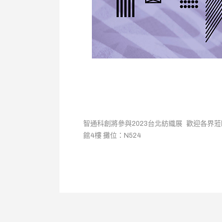
智通科創將參與2023台北紡織展 歡迎各界蒞臨展覽
館4樓 攤位：N524