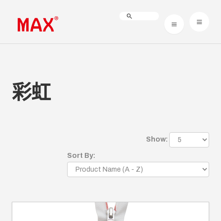
彩虹
Show:
Sort By: