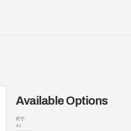
Available Options
尺寸:
#3